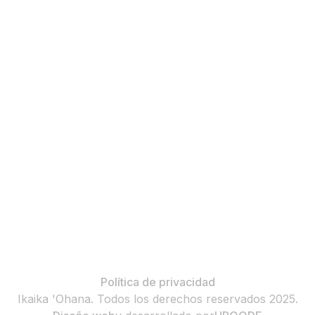
Ponte en contacto
112 Halelea Way, Suite 102, Kihei, Maui, Hawái
96753
+ (808) 829-1426
info@ikaikaohana.org
Oficina corporativa
2000 E. Fourth Street, Ste 220, Santa Ana,
CA 92705
+ (714) 492-1599
Política de privacidad
Ikaika 'Ohana. Todos los derechos reservados 2025.